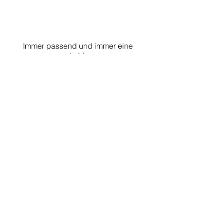
Immer passend und immer eine
gute Idee:
Glücksmomente schenken!
GUTSCHEIN
Bereiten Sie lieben Menschen eine
außergewöhnliche Überraschung
zu Fest- und Feiertagen oder eine
besondere Geburtstagsfreude - mit
unserem Gutschein.
Schicken Sie uns eine E-Mail
info@tueschenbonnen.de
oder rufen
Sie uns an.
Zurück