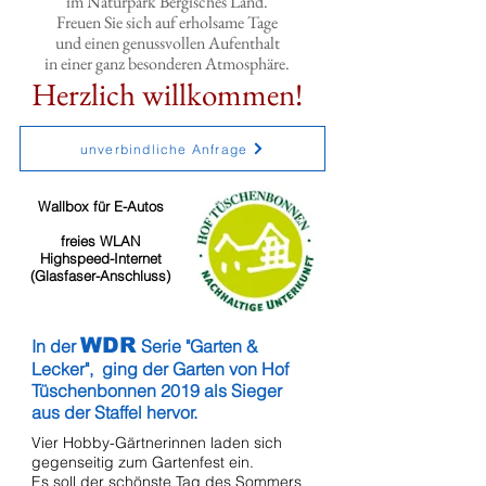
im Naturpark Bergisches Land.
Freuen Sie sich auf erholsame Tage
und einen genussvollen Aufenthalt
in einer ganz besonderen Atmosphäre.
Herzlich willkommen!
unverbindliche Anfrage
Wallbox für E-Autos
freies WLAN
Highspeed-Internet
(Glasfaser-Anschluss)
WDR
In der
Serie "Garten &
Lecker", ging der Garten von
Hof
Tüschenbonnen 2019 als Sieger
aus der Staffel hervor.
Vier Hobby-Gärtnerinnen laden sich
gegenseitig zum Gartenfest ein.
Es soll der schönste Tag des Sommers