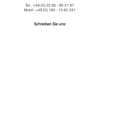
Tel.:
+49 (0) 22 95 - 90 21 87
Mobil:
+49 (0) 160 - 15 60 331
Schreiben Sie uns:
Landgut "Hof Tüschenbonnen"
Ute Brehm und Michael Schröter
Tüschenbonnen 9
D - 53804 Much
Zurück
Landgut "Hof Tüschenbonnen"
Ute Brehm und Michael Schröter
53804 Much, Tüschenbonnen 9
Tel.
+49 (0)22 95 - 90 21 87
mobil
+49 (0)160 - 15 60 3
31
info@tueschenbonnen.de