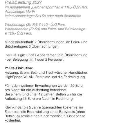
Preis/Leistung 2027
im Appartement „Lerchensporn" ab € 110,- Ü./2 Pers.
Anreisetage: Mo-Fr
keine Anreisetage: Sa+So oder nach Absprache
Wochentage (So-Fr): € 110,-
Ü./2 Pers.
Wochenenden (Fr-So) und Feier- und Brückentage:
€ 120,- Ü./2 Pers.
Mindestaufenthalt: 2 Übernachtungen, an Feier- und
Brückentagen: 3 Übernachtungen
Der Preis gilt für das Appartement pro Übernachtung
- bei Belegung mit 1 oder 2 Personen.
Im Preis inklusive:
Heizung, Strom, Bett- und Tischwäsche, Handtücher,
HighSpeed-WLAN, Parkplatz und die Endreinigung.
Für jeden weiteren Erwachsenen werden 20 Euro
pro Nacht für die Aufbettung berechnet.
Bei einem Kind unter 12 Jahren stellen wir für die
Aufbettung 15 Euro pro Nacht in Rechnung.
Kleinkinder bis 5 Jahre übernachten kostenfrei im
Elternbett, die Bereitstellung eines Babybetts (ohne
Bettzeug) sowie eines Kinderhochstuhls ist ebenso
kostenfrei.