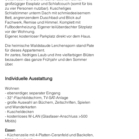
großzügiger Essplatz und Schlafcouch (somit für bis
zu vier Personen nutzbar). Kuscheliges
Schlafzimmer unterm Dach mit schmiede­eisernem
Bett, angrenzendem Duschbad und Blick auf
Fachwerk, Remise und Himmel. Komplett mit
Fußbodenheizung. Eigener teilüberdachter Sitzplatz
vor der Wohnung.
Eigener, kostenloser Parkplatz direkt vor dem Haus.
Die heimische Waldstaude Lerchensporn stand Pate
für dieses Appartement.
Ihr zartes, fiedriges Laub und ihre vielfarbigen Blüten
bezaubern das ganze Frühjahr und den Sommer
über.
Individuelle Ausstattung
Wohnen
- ebenerdiger, separater Eingang
- 32“-Flachbildschirm, TV-SAT-Anlage
- große Auswahl an Büchern, Zeitschriften, Spielen
und Wanderkarten
- Kuscheldecken
- kostenloses W-LAN
(Glasfaser-Anschluss
>500
Mbit/s
)
Essen
- Küchenzeile mit 4-Platten-Ceranfeld und Backofen,