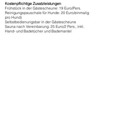
Kostenpflichtige Zusatzleistungen
Frühstück in der Gästescheune: 19 Euro/Pers.
Reinigungspauschale für Hunde: 20 Euro/einmalig
pro Hund)
Selbstbedienungsbar in der Gästescheune
Sauna nach Vereinbarung: 25 Euro/2 Pers., inkl.
Hand- und Badetücher und Bademantel
Wir machen Ihnen gerne ein Angebot.
Grundriss App. Lerchensporn