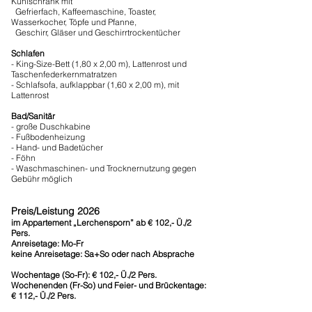
Kühlschrank mit
Gefrierfach, Kaffeemaschine, Toaster,
Wasserkocher, Töpfe und Pfanne,
Geschirr, Gläser und Geschirrtrockentücher
Schlafen
- King-Size-Bett (1,80 x 2,00 m), Lattenrost und
Taschenfederkern­matratzen
- Schlafsofa, aufklappbar (1,60 x 2,00 m), mit
Lattenrost
Bad/Sanitär
- große Duschkabine
- Fußbodenheizung
- Hand- und Badetücher
- Föhn
- Waschmaschinen- und Trocknernutzung gegen
Gebühr möglich
Preis/Leistung 2026
im Appartement „Lerchensporn” ab € 102,- Ü./2
Pers.
Anreisetage: Mo-Fr
keine Anreisetage: Sa+So oder nach Absprache
Wochentage (So-Fr): € 102,-
Ü./2 Pers.
Wochenenden (Fr-So) und Feier- und Brückentage:
€ 112,- Ü./2 Pers.